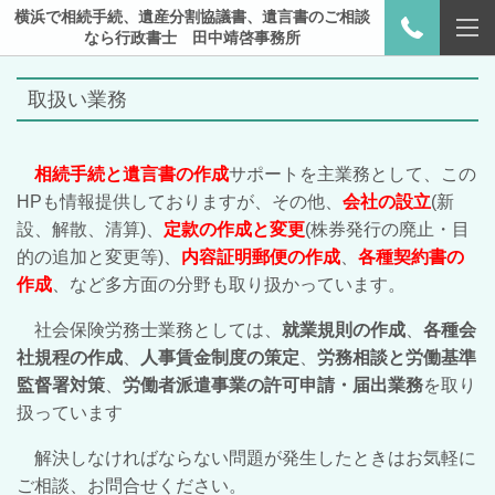
横浜で相続手続、遺産分割協議書、遺言書のご相談
なら行政書士 田中靖啓事務所
取扱い業務
相続手続と遺言書の作成
サポートを主業務として、この
HPも情報提供しておりますが、その他、
会社の設立
(新
設、解散、清算)、
定款の作成と変更
(株券発行の廃止・目
的の追加と変更等)、
内容証明郵便の作成
、
各種契約書の
作成
、など多方面の分野も取り扱かっています。
社会保険労務士業務としては、
就業規則の作成
、
各種会
社規程の作成
、
人事賃金制度の策定
、
労務相談と労働基準
監督署対策
、
労働者派遣事業の許可申請・届出業務
を取り
扱っています
解決しなければならない問題が発生したときはお気軽に
ご相談、お問合せください。