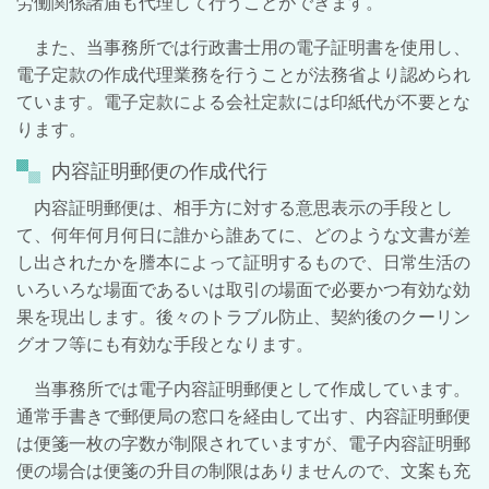
労働関係諸届も代理して行うことができます。
また、当事務所では行政書士用の電子証明書を使用し、
電子定款の作成代理業務を行うことが法務省より認められ
ています。電子定款による会社定款には印紙代が不要とな
ります。
内容証明郵便の作成代行
内容証明郵便は、相手方に対する意思表示の手段とし
て、何年何月何日に誰から誰あてに、どのような文書が差
し出されたかを謄本によって証明するもので、日常生活の
いろいろな場面であるいは取引の場面で必要かつ有効な効
果を現出します。後々のトラブル防止、契約後のクーリン
グオフ等にも有効な手段となります。
当事務所では電子内容証明郵便として作成しています。
通常手書きで郵便局の窓口を経由して出す、内容証明郵便
は便箋一枚の字数が制限されていますが、電子内容証明郵
便の場合は便箋の升目の制限はありませんので、文案も充