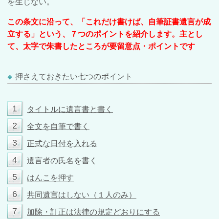
を生じない。
この条文に沿って、「これだけ書けば、自筆証書遺言が成
立する」という、７つのポイントを紹介します。主とし
て、太字で朱書したところが要留意点・ポイントです
押さえておきたい七つのポイント
1
タイトルに遺言書と書く
2
全文を自筆で書く
3
正式な日付を入れる
4
遺言者の氏名を書く
5
はんこを押す
6
共同遺言はしない（１人のみ）
7
加除・訂正は法律の規定どおりにする