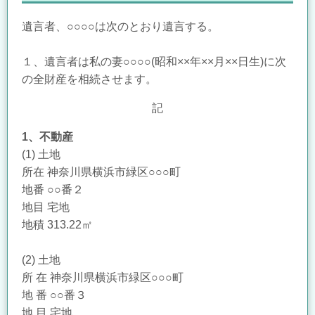
遺言者、○○○○は次のとおり遺言する。
１、遺言者は私の妻○○○○(昭和××年××月××日生)に次
の全財産を相続させます。
記
1、不動産
(1) 土地
所在 神奈川県横浜市緑区○○○町
地番 ○○番２
地目 宅地
地積 313.22㎡
(2) 土地
所 在 神奈川県横浜市緑区○○○町
地 番 ○○番３
地 目 宅地