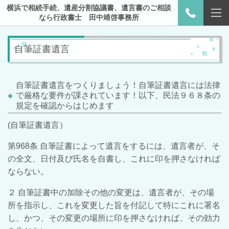
横浜で相続手続、遺産分割協議書、遺言書のご相談
なら行政書士 田中靖啓事務所
自筆証書遺言
自筆証書遺言をつくりましょう！自筆証書遺言には法律
で厳格な要件が課されています！以下、民法９６８条の
規定を確認からはじめます
(自筆証書遺言）
第968条 自筆証書によって遺言をするには、遺言者が、そ
の全文、日付及び氏名を自書し、これに印を押さなければ
ならない。
２ 自筆証書中の加除その他の変更は、遺言者が、その場
所を指示し、これを変更した旨を付記して特にこれに署名
し、かつ、その変更の場所に印を押さなければ、その効力